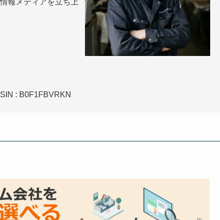
情報メディアを立ち上
」ASIN ‏:‎ B0F1FBVRKN